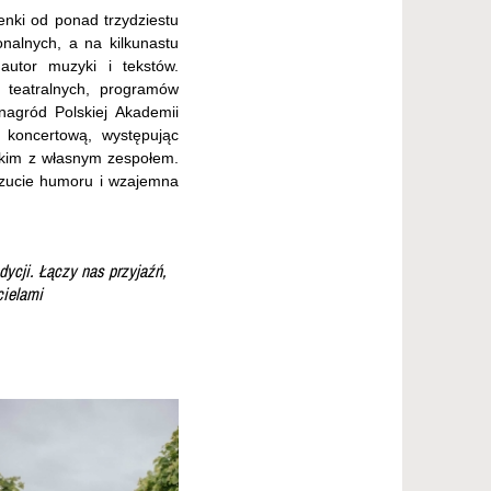
nki od ponad trzydziestu
onalnych, a na kilkunastu
 autor muzyki i tekstów.
 teatralnych, programów
nagród Polskiej Akademii
ć koncertową, występując
tkim z własnym zespołem.
czucie humoru i wzajemna
dycji. Łączy nas przyjaźń,
cielami