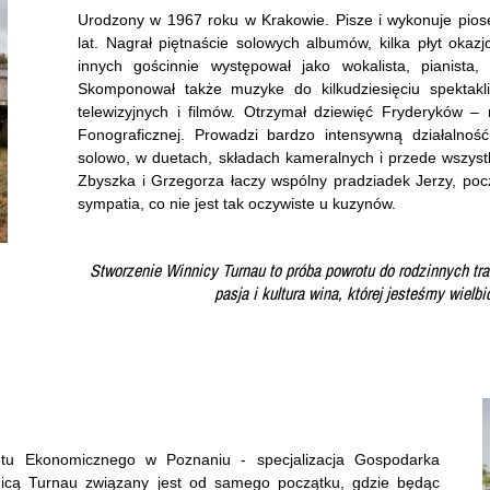
Urodzony w 1967 roku w Krakowie. Pisze i wykonuje piose
lat. Nagrał piętnaście solowych albumów, kilka płyt okazj
innych gościnnie występował jako wokalista, pianista,
Skomponował także muzyke do kilkudziesięciu spektakli
telewizyjnych i filmów. Otrzymał dziewięć Fryderyków – 
Fonograficznej. Prowadzi bardzo intensywną działalnoś
solowo, w duetach, składach kameralnych i przede wszys
Zbyszka i Grzegorza łaczy wspólny pradziadek Jerzy, po
sympatia, co nie jest tak oczywiste u kuzynów.
Stworzenie Winnicy Turnau to próba powrotu do rodzinnych tra
pasja i kultura wina, której jesteśmy wielbi
etu Ekonomicznego w Poznaniu - specjalizacja Gospodarka
icą Turnau związany jest od samego początku, gdzie będąc