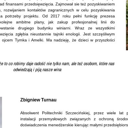
ad finansami przedsięwzięcia. Zajmował sie też pozyskiwaniem
h, rozwijaniem kontaktów zagranicznych w celu pozyskiwania
na potrzeby projektu. Od 2017 roku pełni funkcję prezesa
 kolejne ambitne plany, jak zakup profesjonalnej linii do
owstanie drugiego budynku winiarni. Wraz ze wszystkimi
wzięcia zgłębia nieustannie tajniki enologii. Jest szczęśliwym
jcem Tymka i Amelki. Ma nadzieję, że dzieci w przyszłości
.
że to co robimy daje radość nie tylko nam, ale też osobom, które nas
odwiedzają i piją nasze wina
Zbigniew Turnau
Absolwent Politechniki Szczecińskiej, przez wiele lat 
instalacji przemysłowych związanych z ochroną środo
doświadczenia menedżerskie kierując małymi przedsiębior