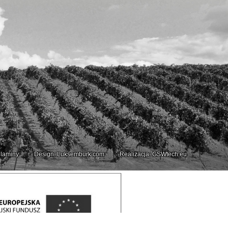
laminy
Design: Luksemburk.com
Realizacja: GSWtech.eu