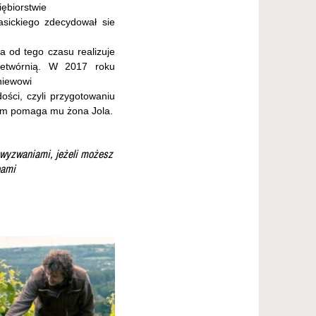
iębiorstwie
ickiego zdecydował sie
a od tego czasu realizuje
zetwórnią. W 2017 roku
niewowi
dości, czyli przygotowaniu
zym pomaga mu żona Jola.
 wyzwaniami, jeżeli możesz
bami