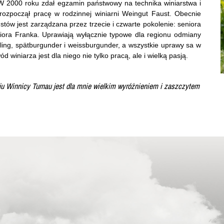
 W 2000 roku zdał egzamin państwowy na technika winiarstwa i
 rozpoczął pracę w rodzinnej winiarni Weingut Faust. Obecnie
ustów jest zarządzana przez trzecie i czwarte pokolenie: seniora
niora Franka. Uprawiają wyłącznie typowe dla regionu odmiany
sling, spätburgunder i weissburgunder, a wszystkie uprawy sa w
d winiarza jest dla niego nie tylko pracą, ale i wielką pasją.
u Winnicy Turnau jest dla mnie wielkim wyróżnieniem i zaszczytem