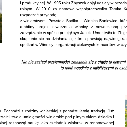
i produkcyjnej. W 1995 roku Zbyszek objął udziały w przeds
rolnym. W 2010 za namową współpracownika Tomka Kas
rozpocząć przygodę
z winiarstwem. Powstała Spółka – Winnica Baniewice, któr
ambitny projekt stworzenia winnicy z nowoczesną pr
zarządzanie w spółce przejął syn Jacek. Umozliwiło to Zbig
skupienie sie na działaniach, które sprawiają najwiecęj ra
spotkań w Winnicy i organizacji ciekawych koncertów, w c
Nic nie zastąpi przyjemności zmagania się z ciągle to nowymi
to robić wspólnie z najbliższymi ci oso
 Pochodzi z rodziny winiarskiej z ponadstuletnią tradycją. Już
ztałcił swoje umiejętności winiarskie pod pilnym okiem dziadka i
olnej rozpoczął naukę jako czeladnik winiarski w renomowanej