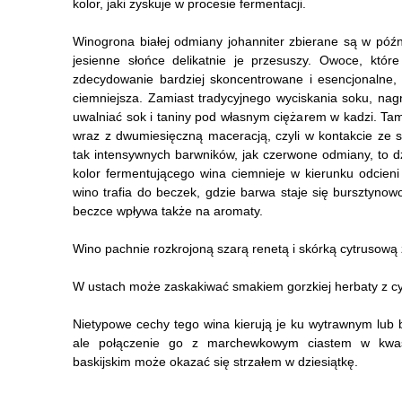
kolor, jaki zyskuje w procesie fermentacji.
Winogrona białej odmiany johanniter zbierane są w późn
jesienne słońce delikatnie je przesuszy. Owoce, które
zdecydowanie bardziej skoncentrowane i esencjonalne, a
ciemniejsza. Zamiast tradycyjnego wyciskania soku, nag
uwalniać sok i taniny pod własnym ciężarem w kadzi. Ta
wraz z dwumiesięczną maceracją, czyli w kontakcie ze 
tak intensywnych barwników, jak czerwone odmiany, to d
kolor fermentującego wina ciemnieje w kierunku odcieni
wino trafia do beczek, gdzie barwa staje się bursztynowo
beczce wpływa także na aromaty.
Wino pachnie rozkrojoną szarą renetą i skórką cytrusow
W ustach może zaskakiwać smakiem gorzkiej herbaty z cyt
Nietypowe cechy tego wina kierują je ku wytrawnym lub
ale połączenie go z marchewkowym ciastem w kwaśn
baskijskim może okazać się strzałem w dziesiątkę.