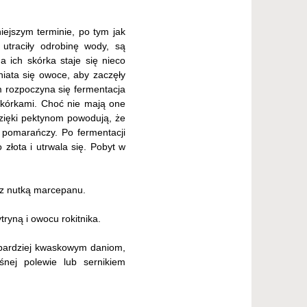
iejszym terminie, po tym jak
 utraciły odrobinę wody, są
 ich skórka staje się nieco
niata się owoce, aby zaczęły
m rozpoczyna się fermentacja
skórkami. Choć nie mają one
zięki pektynom powodują, że
 pomarańczy. Po fermentacji
 złota i utrwala się. Pobyt w
ą z nutką marcepanu.
ryną i owocu rokitnika.
 bardziej kwaskowym daniom,
ej polewie lub sernikiem