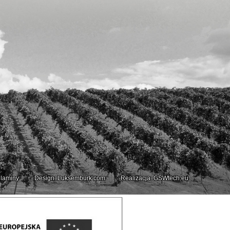
laminy
Design: Luksemburk.com
Realizacja: GSWtech.eu